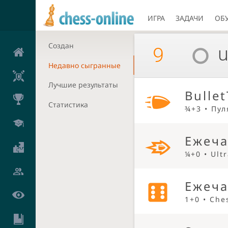
ИГРА
ЗАДАЧИ
ОБ
Создан
u
9
Недавно сыгранные
Лучшие результаты
Bullet
Статистика
¾+3 • Пул
Ежеча
¼+0 • Ult
Ежеча
1+0 • Che