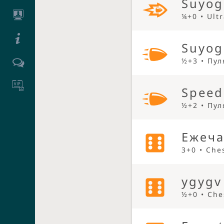
Suyog
¼+0 • Ult
Suyog
½+3 • Пул
Speed
½+2 • Пул
Ежеча
3+0 • Che
ygygv
½+0 • Che