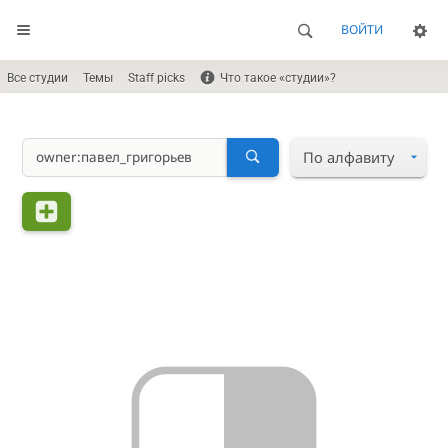
ВОЙТИ
Все студии
Темы
Staff picks
Что такое «студии»?
По алфавиту