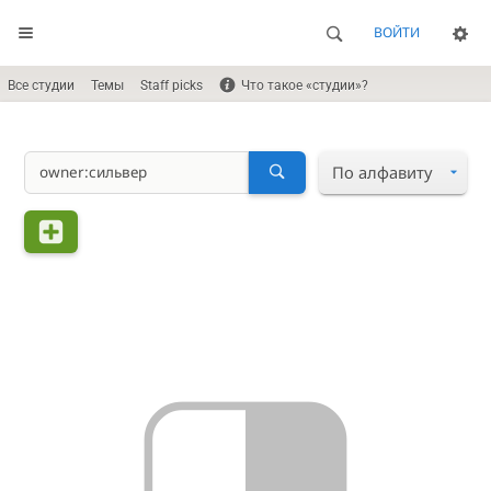
ВОЙТИ
Все студии
Темы
Staff picks
Что такое «студии»?
По алфавиту