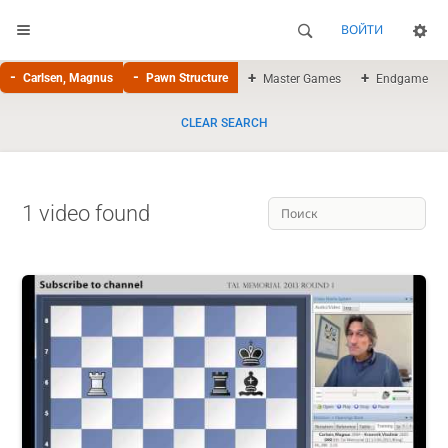
ВОЙТИ
Carlsen, Magnus
Pawn Structure
Master Games
Endgame
CLEAR SEARCH
1 video found